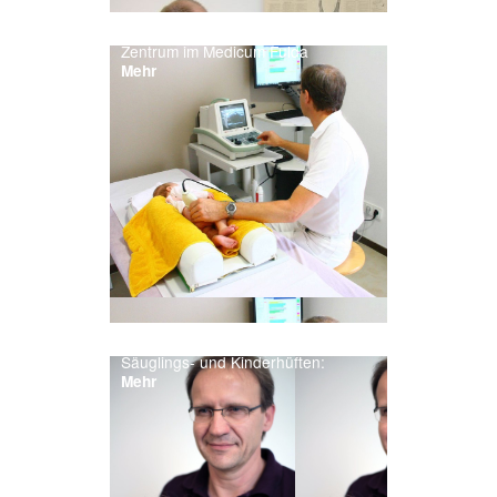
Stoßwellentherapie (ESWT):
Zentrum im Medicum Fulda
Mehr
Ultraschalluntersuchung von
Säuglings- und Kinderhüften:
Mehr