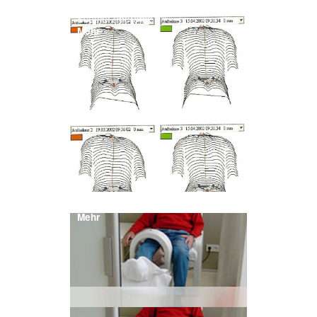
Kryotherapie / akute
Schmerztherapie
Mehr
neuropropriozeptive Einlagen
Mehr